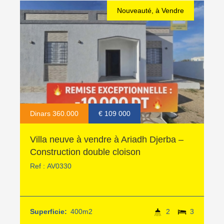
Nouveauté, à Vendre
Dinars 360.000
€ 109 000
Villa neuve à vendre à Ariadh Djerba –
Construction double cloison
Ref :
AV0330
Superficie:
400m2
2
3