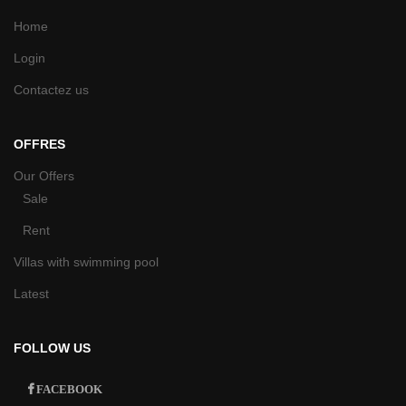
Home
Login
Contactez us
OFFRES
Our Offers
Sale
Rent
Villas with swimming pool
Latest
FOLLOW US
FACEBOOK