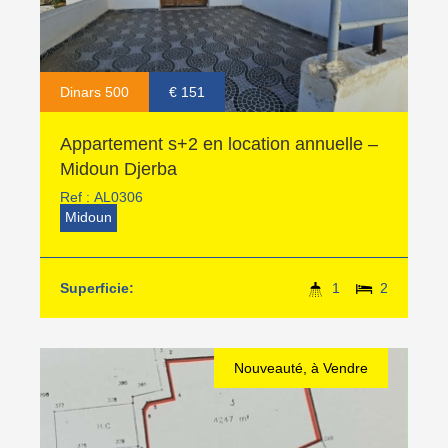
Dinars 500
€ 151
Appartement s+2 en location annuelle –
Midoun Djerba
Ref :
AL0306
Midoun
Superficie:
1
2
Nouveauté, à Vendre