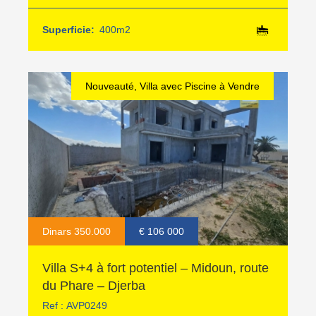
Superficie:
400m2
Nouveauté, Villa avec Piscine à Vendre
Dinars 350.000
€ 106 000
Villa S+4 à fort potentiel – Midoun, route
du Phare – Djerba
Ref :
AVP0249