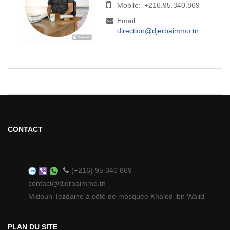
Mobile:
+216.95.340.869
Email:
direction@djerbaimmo.tn
CONTACT
(+216) 95 340 869
contact@djerbaimmo.tn
Midoun Tezdaine à côté de mosquée Khaled ibn Walid
PLAN DU SITE