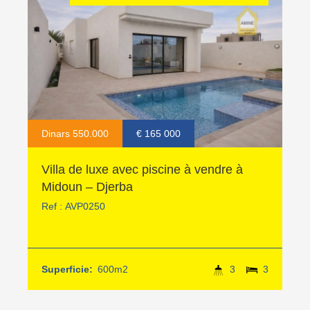
Dinars 550.000
€ 165 000
Villa de luxe avec piscine à vendre à
Midoun – Djerba
Ref :
AVP0250
Superficie:
600m2
3
3