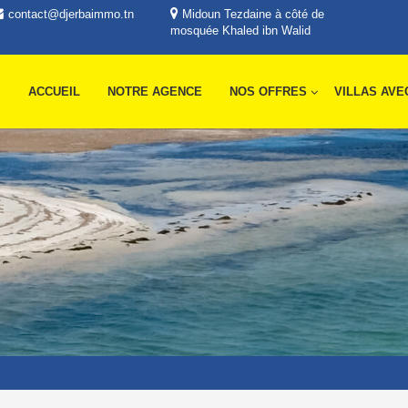
contact@djerbaimmo.tn
Midoun Tezdaine à côté de
mosquée Khaled ibn Walid
ACCUEIL
NOTRE AGENCE
NOS OFFRES
VILLAS AVE