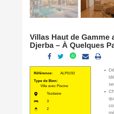
Villas Haut de Gamme a
Djerba – À Quelques Pa
Dé
Référence:
ALP0192
id
Type de Bien:
se
Villa avec Piscine
Ch
Tezdaine
qu
3
co
2
mê