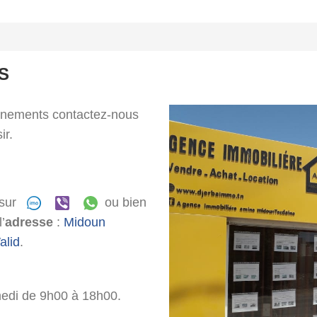
S
gnements contactez-nous
ir.
 sur
ou bien
’
adresse
:
Midoun
alid
.
medi de 9h00 à 18h00.