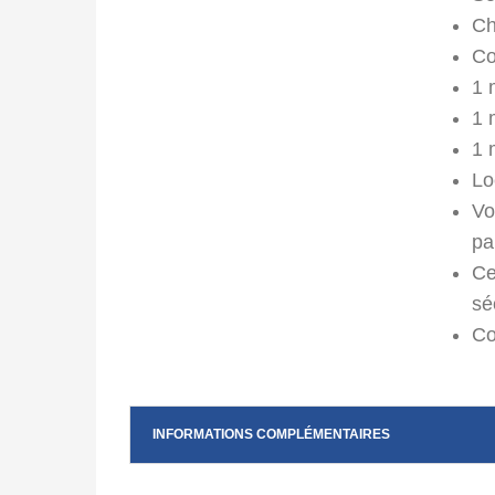
Ch
Co
1 
1 
1 
Lo
Vo
pa
Ce
sé
Co
INFORMATIONS COMPLÉMENTAIRES