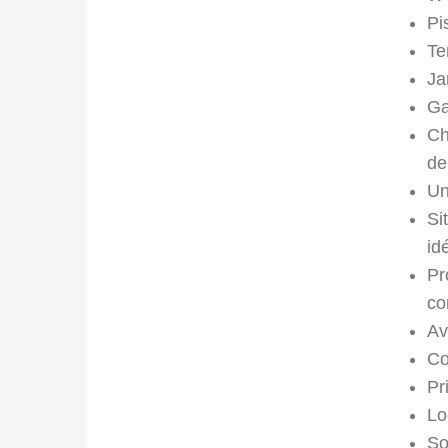
Pi
Te
Ja
Ga
Ch
de
Un
Si
id
Pr
co
Av
Co
Pr
Lo
So