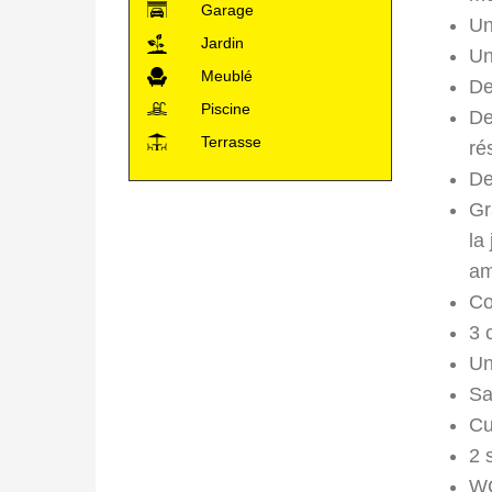
Garage
Un
Jardin
Un
Meublé
De
Piscine
De
Terrasse
ré
De
Gr
la
am
Co
3 
Un
Sa
Cu
2 
WC