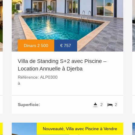
Dinars 2 500
€ 757
Villa de Standing S+2 avec Piscine –
Location Annuelle à Djerba
Référence:
ALP0300
à
Superficie:
2
2
Nouveauté, Villa avec Piscine à Vendre