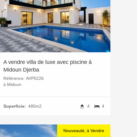
A vendre villa de luxe avec piscine à
Midoun Djerba
Référence:
AVP0226
à
Midoun
Superficie:
480m2
4
4
Nouveauté, à Vendre