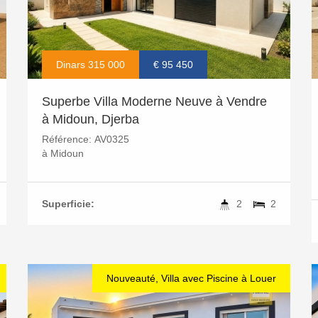
Dinars 315 000
€ 95 450
Superbe Villa Moderne Neuve à Vendre
à Midoun, Djerba
Référence:
AV0325
à
Midoun
Superficie:
2
2
Nouveauté, Villa avec Piscine à Louer