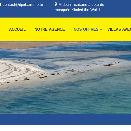
contact@djerbaimmo.tn
Midoun Tezdaine à côté de
mosquée Khaled ibn Walid
ACCUEIL
NOTRE AGENCE
NOS OFFRES
VILLAS AVE