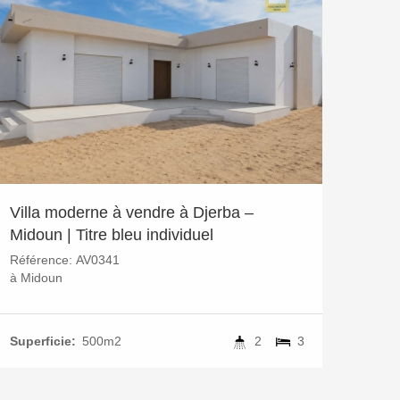
Villa moderne à vendre à Djerba –
Midoun | Titre bleu individuel
Référence:
AV0341
à
Midoun
Superficie:
500m2
2
3