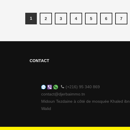
PAGES
1
2
3
4
5
6
7
CONTACT
(+216) 95 340 869
contact@djerbaimmo.tn
Midoun Tezdaine à côté de mosquée Khaled ibn
Walid