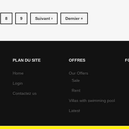
8
9
Suivant ›
Dernier »
PLAN DU SITE
OFFRES
F
Home
Our Offers
Sale
Login
Rent
Contactez us
Villas with swimming pool
Latest