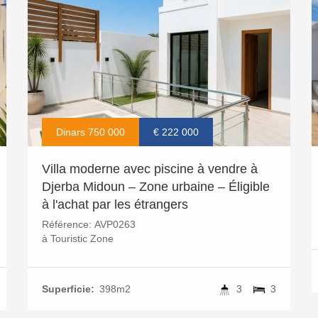
Dinars 750 000
€ 222 000
Villa moderne avec piscine à vendre à
Djerba Midoun – Zone urbaine – Éligible
à l'achat par les étrangers
Référence:
AVP0263
à
Touristic Zone
Superficie:
398m2
3
3