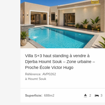
Villa S+3 haut standing à vendre à
Djerba Houmt Souk – Zone urbaine –
Proche École Victor Hugo
Référence:
AVP0262
à
Houmt Souk
Superficie:
688m2
2
3