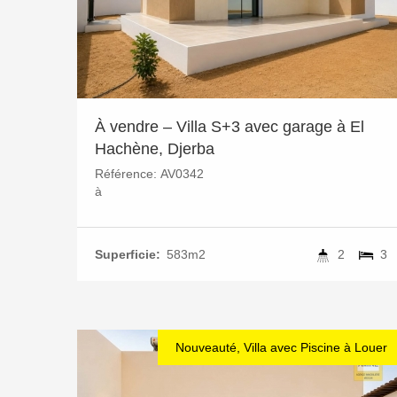
À vendre – Villa S+3 avec garage à El
Hachène, Djerba
Référence:
AV0342
à
Superficie:
583m2
2
3
Nouveauté, Villa avec Piscine à Louer