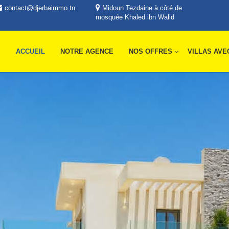
contact@djerbaimmo.tn
Midoun Tezdaine à côté de
mosquée Khaled ibn Walid
ACCUEIL
NOTRE AGENCE
NOS OFFRES
VILLAS AVE