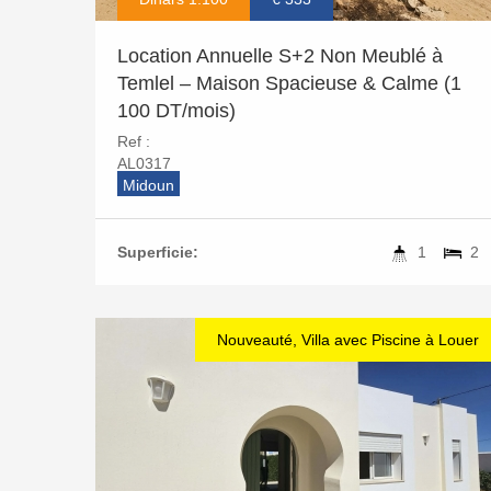
Location Annuelle S+2 Non Meublé à
Temlel – Maison Spacieuse & Calme (1
100 DT/mois)
Ref :
AL0317
Midoun
Superficie:
1
2
Nouveauté, Villa avec Piscine à Louer