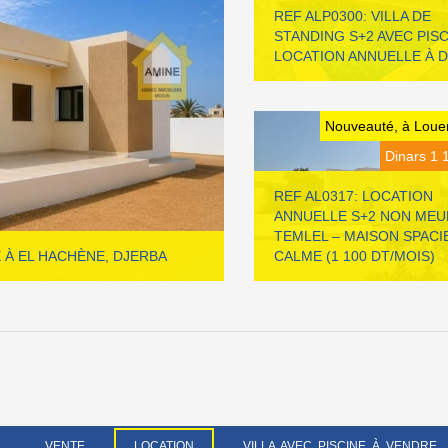
REF ALP0300: VILLA DE
STANDING S+2 AVEC PISC
LOCATION ANNUELLE À 
Nouveauté, à Louer
Dinars 1 
REF AL0317: LOCATION
ANNUELLE S+2 NON MEU
TEMLEL – MAISON SPACI
E À EL HACHÈNE, DJERBA
CALME (1 100 DT/MOIS)
VENTE
LOCATION
VILLA AVEC PISCINE À VENDRE