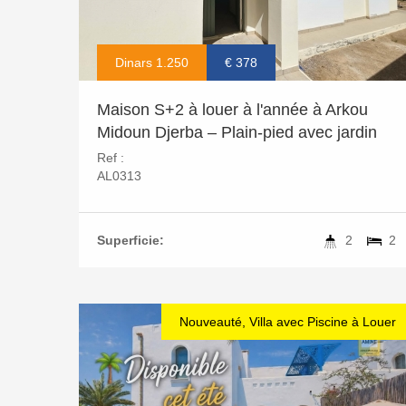
Dinars 1.250
€ 378
Maison S+2 à louer à l'année à Arkou
Midoun Djerba – Plain-pied avec jardin
Ref :
AL0313
Superficie:
2
2
Nouveauté, Villa avec Piscine à Louer