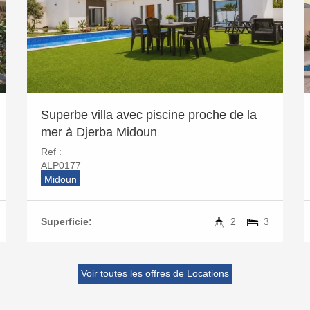
Superbe villa avec piscine proche de la
mer à Djerba Midoun
Ref :
ALP0177
Midoun
Superficie:
2
3
Voir toutes les offres de Locations