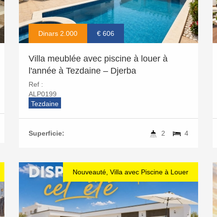
Dinars 2.000
€ 606
Villa meublée avec piscine à louer à
l'année à Tezdaine – Djerba
Ref :
ALP0199
Tezdaine
Superficie:
2
4
Nouveauté, Villa avec Piscine à Louer