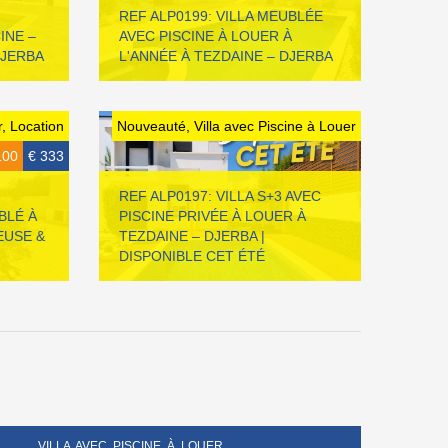
REF ALP0199: VILLA MEUBLÉE
INE –
AVEC PISCINE À LOUER À
DJERBA
L'ANNÉE À TEZDAINE – DJERBA
, Location
Nouveauté, Villa avec Piscine à Louer
100
€ 333
REF ALP0197: VILLA S+3 AVEC
BLÉ À
PISCINE PRIVÉE À LOUER À
EUSE &
TEZDAINE – DJERBA |
DISPONIBLE CET ÉTÉ
VILLA AVEC PISCINE À LOUER