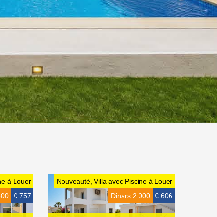
ne à Louer
Nouveauté, Villa avec Piscine à Louer
500
€ 757
Dinars 2 000
€ 606