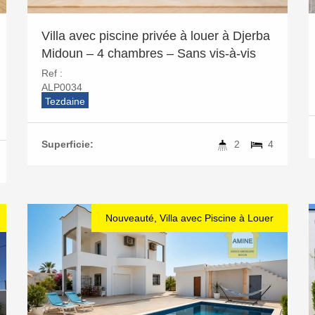
Villa avec piscine privée à louer à Djerba
Midoun – 4 chambres – Sans vis-à-vis
Ref :
ALP0034
Tezdaine
Superficie:
2
4
Nouveauté, Villa avec Piscine à Louer