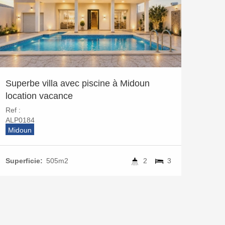
Superbe villa avec piscine à Midoun
location vacance
Ref :
ALP0184
Midoun
Superficie:
505m2
2
3