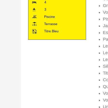
4
Gr
3
Vo
Piscine
Pi
Terrasse
Ja
Titre Bleu
Es
Pa
Le
Le
Le
Sé
Ti
Co
Qu
Vo
Vo
Un