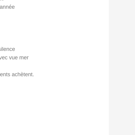
l’année
silence
avec vue mer
ients achètent.