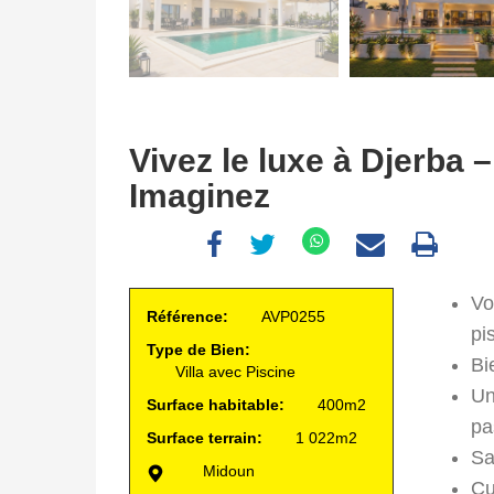
Vivez le luxe à Djerba 
Imaginez
Vo
Référence:
AVP0255
pi
Type de Bien:
Bi
Villa avec Piscine
Un
Surface habitable:
400m2
pa
Surface terrain:
1 022m2
Sa
Midoun
Cu