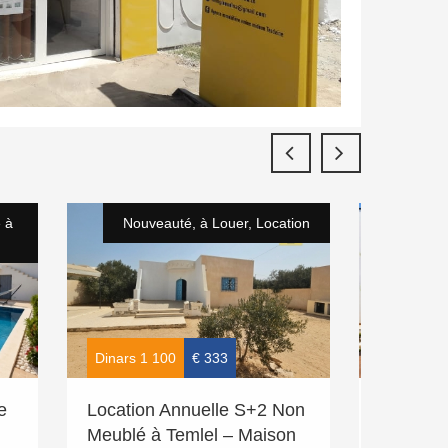
e à
Nouveauté, à Louer, Location
Nouveau
Louer
Dinars 1 100
€ 333
e
Location Annuelle S+2 Non
Villa S+
Meublé à Temlel – Maison
privée à