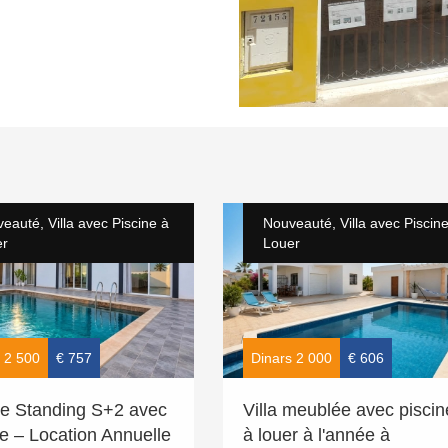
eauté, Villa avec Piscine à
Nouveauté, Villa avec Piscin
er
Louer
 2 500
€ 757
Dinars 2 000
€ 606
 de Standing S+2 avec
Villa meublée avec piscin
e – Location Annuelle
à louer à l'année à