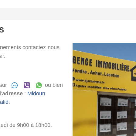
S
gnements contactez-nous
ir.
 sur
ou bien
’
adresse
:
Midoun
alid
.
medi de 9h00 à 18h00.