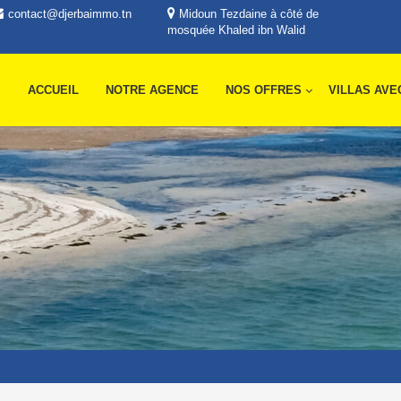
contact@djerbaimmo.tn
Midoun Tezdaine à côté de
mosquée Khaled ibn Walid
ACCUEIL
NOTRE AGENCE
NOS OFFRES
VILLAS AVE