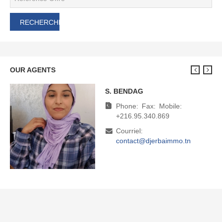
OUR AGENTS
S. BENDAG
M. BOUDHINA
Phone:
Phone:
Fax:
Fax:
Mobile:
Mobile:
+216.95.340.869
+216.95.340.869
Courriel:
Courriel:
contact@djerbaimmo.tn
direction@djerbaimmo.tn