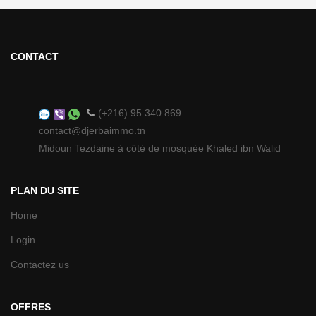
CONTACT
(+216) 95 340 869
contact@djerbaimmo.tn
Midoun Tezdaine à côté de mosquée Khaled ibn Walid
PLAN DU SITE
Home
Login
Contactez us
OFFRES