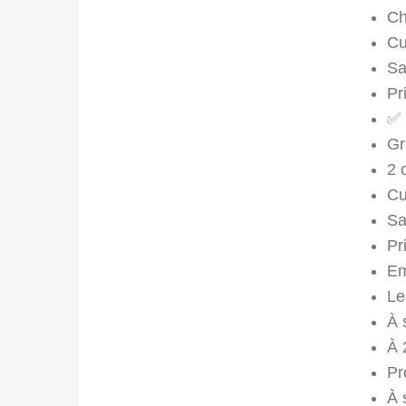
Ch
Cu
Sa
Pr
✅ 
Gr
2 
Cu
Sa
Pr
Em
Le
À 
À 
Pr
À 