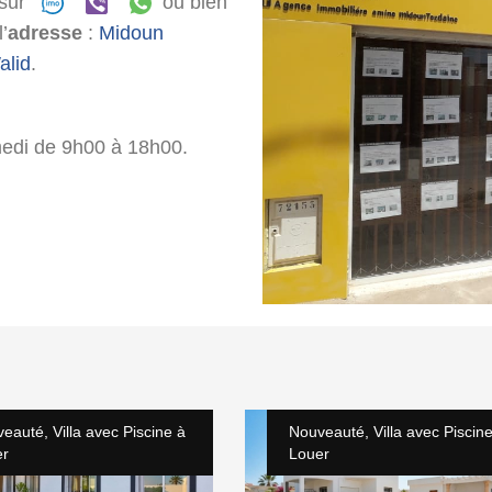
 sur
ou bien
’
adresse
:
Midoun
alid
.
medi de 9h00 à 18h00.
eauté, Villa avec Piscine à
Nouveauté, Villa avec Piscin
er
Louer