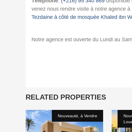
Téléphone
:
(+216) 95 340 869
disponible
venez nous rendre visite à notre agence à l
Tezdaine à côté de mosquée Khaled ibn W
Notre agence est ouverte du Lundi au Sa
RELATED PROPERTIES
Nouveauté, à Vendre
Nouv
Lou