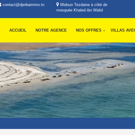
contact@djerbaimmo.tn
Midoun Tezdaine à côté de
mosquée Khaled ibn Walid
ACCUEIL
NOTRE AGENCE
NOS OFFRES
VILLAS AVE