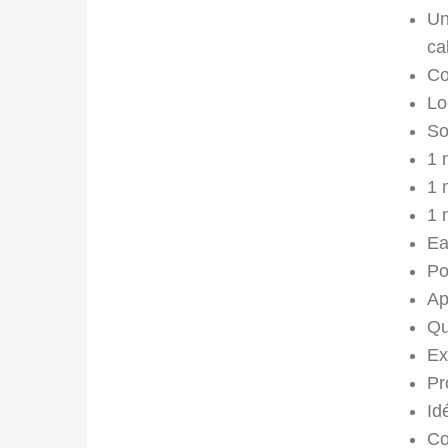
Un
ca
Co
Lo
So
1 
1 
1 
Ea
Po
Ap
Qu
Ex
Pr
Id
Co