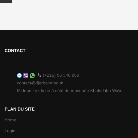
CONTACT
(+216) 95 340 869
contact@djerbaimmo.tn
Midoun Tezdaine à côté de mosquée Khaled ibn Walid
PLAN DU SITE
Home
Login