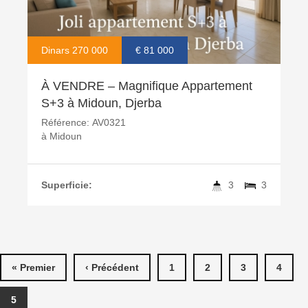
Dinars 270 000
€ 81 000
À VENDRE – Magnifique Appartement
S+3 à Midoun, Djerba
Référence:
AV0321
à
Midoun
Superficie:
3
3
PAGES
« Premier
‹ Précédent
1
2
3
4
5