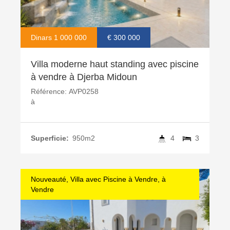
Dinars 1 000 000
€ 300 000
Villa moderne haut standing avec piscine
à vendre à Djerba Midoun
Référence:
AVP0258
à
Superficie:
950m2
4
3
Nouveauté, Villa avec Piscine à Vendre, à
Vendre