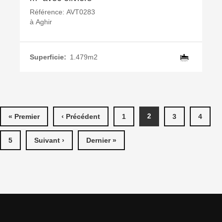
Référence:
AVT0283
à
Aghir
Superficie:
1.479m2
PAGES
2
« Premier
‹ Précédent
1
3
4
5
Suivant ›
Dernier »