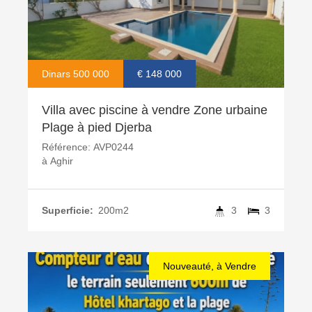
Dinars 500 000
€ 148 000
Villa avec piscine à vendre Zone urbaine
Plage à pied Djerba
Référence:
AVP0244
à
Aghir
Superficie:
200m2
3
3
Nouveauté, à Vendre