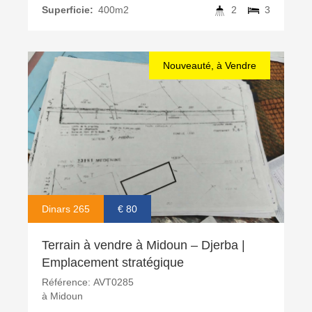
Superficie:
400m2
2
3
Nouveauté, à Vendre
Dinars 265
€ 80
Terrain à vendre à Midoun – Djerba |
Emplacement stratégique
Référence:
AVT0285
à
Midoun