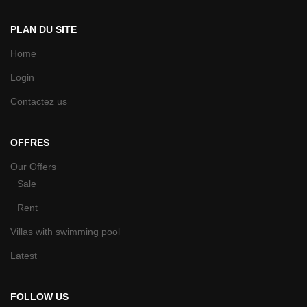
PLAN DU SITE
Home
Login
Contactez us
OFFRES
Our Offers
Sale
Rent
Villas with swimming pool
Latest
FOLLOW US